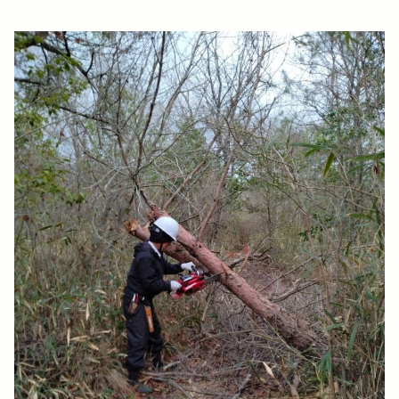
ホーム
イベント
施設紹介
自然情報
公園での過ごし方
園内マップ
お知らせ
ブログ
アクセス
公園の利用について
私たちの取り組み
スタッフの紹介
モリメイト
よくあるご質問
スタッフ・インターン募集