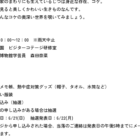
家のまわりにも生えているじつは身近な存在、コケ。
見ると美しくかわいい生きものなんです。
そんなコケの奥深い世界を覗いてみましょう。
10：00〜12：00 ※雨天中止
園 ビジターコテージ研修室
博物館学芸員 森田奈菜
メモ帳、熱中症対策グッズ（帽子、タオル、水筒など）
い服装
し込み（抽選）
し込みがある場合は抽選
(日) 抽選発表日：6/22(月)
し込みされた場合、当落のご連絡は発表日の午後5時までにメー
ます。