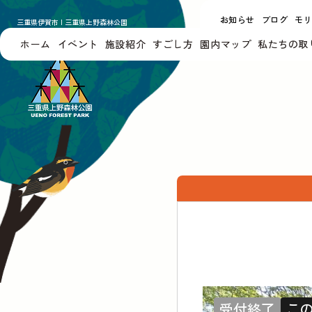
お知らせ
ブログ
モ
三重県伊賀市 | 三重県上野森林公園
UENO FOREST PARK
ホーム
イベント
施設紹介
すごし方
園内マップ
私たちの取
受付終了
こ