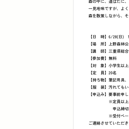
森の中に、道ばたに、
一見地味ですが、よく
森を散策しながら、
【日 時】6/28(日) 
【場 所】上野森林公
【講 師】三重県総合
【参加費】無料
【対 象】小学生以上
【定 員】20名
【持ち物】筆記用具、
【服 装】汚れてもい
【申込み】要事前申
※定員以上の申
申込締切日：6/21
※受付ページから申
ご連絡させていただき