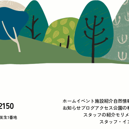
ホーム
イベント
施設紹介
自然情
2150
お知らせ
ブログ
アクセス
公園の
スタッフの紹介
モリ
下友生1番地
スタッフ・イ