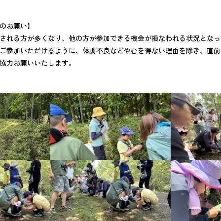
のお願い】
される方が多くなり、他の方が参加できる機会が損なわれる状況となっ
ご参加いただけるように、体調不良などやむを得ない理由を除き、直前
協力お願いいたします。
ント
施設紹介
自然情報
公園での過ごし方
園内マップ
お
ス
公園の利用について
私たちの取り組み
スタッフの紹介
モ
よくあるご質問
スタッフ・インターン募集
プライバシーポリシー
情報公開要領