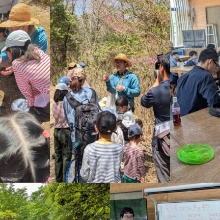
ント
施設紹介
自然情報
公園での過ごし方
園内マップ
お
ス
公園の利用について
私たちの取り組み
スタッフの紹介
モ
よくあるご質問
スタッフ・インターン募集
プライバシーポリシー
情報公開要領
利用時間: 9:00-17:00
休館日: 12月29日-1月3日