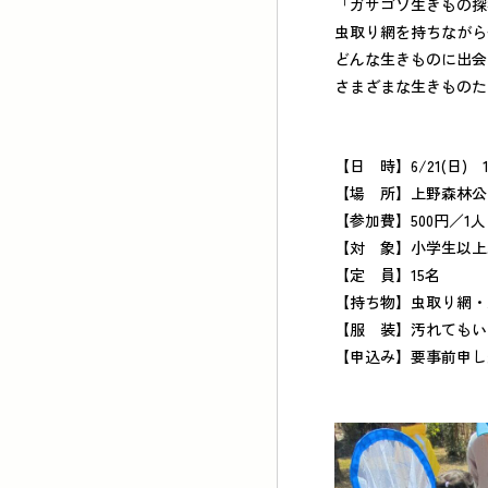
「ガサゴソ生きもの探
虫取り網を持ちながら
どんな生きものに出会
さまざまな生きものた
【日 時】6/21(日) 
【場 所】上野森林公
【参加費】500円／1
【対 象】小学生以上
【定 員】15名
【持ち物】虫取り網・
【服 装】汚れてもい
【申込み】要事前申し