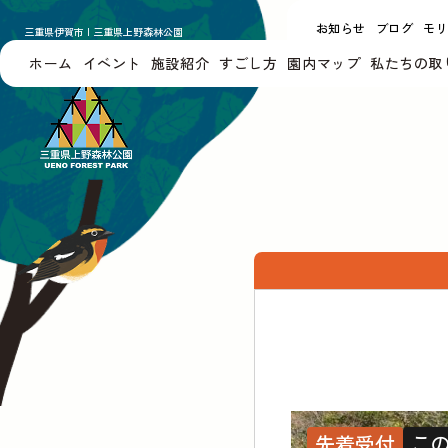
お知らせ
ブログ
モ
三重県伊賀市 | 三重県上野森林公園
UENO FOREST PARK
ホーム
イベント
施設紹介
すごし方
園内マップ
私たちの取
先着受付
こ