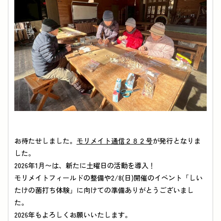
お待たせしました。
モリメイト通信２８２号
が発行となりま
した。
2026年1月〜は、新たに土曜日の活動を導入！
ホーム
イベント
施設紹介
自然情報
モリメイトフィールドの整備や2/8(日)開催のイベント「しい
公園での過ごし方
園内マップ
たけの菌打ち体験」に向けての準備ありがとうございまし
お知らせ
ブログ
アクセス
た。
公園の利用について
私たちの取り組み
2026年もよろしくお願いいたします。