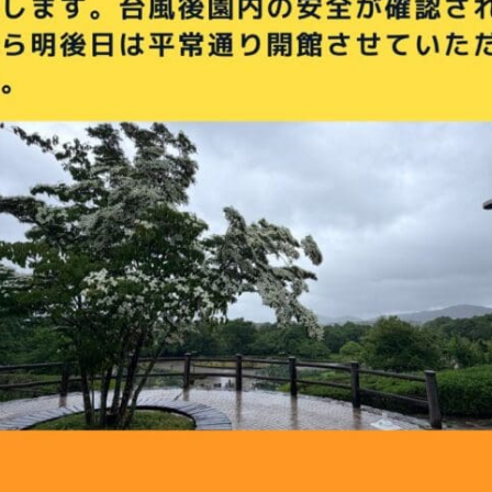
ント
施設紹介
自然情報
公園での過ごし方
園内マップ
お
ス
公園の利用について
私たちの取り組み
スタッフの紹介
モ
よくあるご質問
スタッフ・インターン募集
プライバシーポリシー
情報公開要領