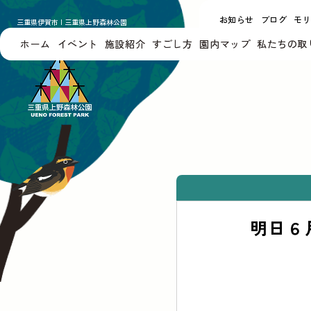
お知らせ
ブログ
モ
三重県伊賀市 | 三重県上野森林公園
UENO FOREST PARK
ホーム
イベント
施設紹介
すごし方
園内マップ
私たちの取
明日６