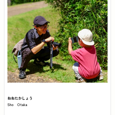
ホーム
イベント
施設紹介
自然情報
公園での過ごし方
園内マップ
おおたかしょう
お知らせ
ブログ
アクセス
Sho Otaka
公園の利用について
私たちの取り組み
スタッフの紹介
モリメイト